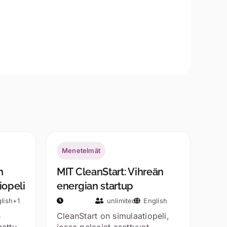
Menetelmät
n
MIT CleanStart: Vihreän
iopeli
energian startup
lish+1
unlimited
English
n
CleanStart on simulaatiopeli,
nattu
jossa pelaajat asettuvat