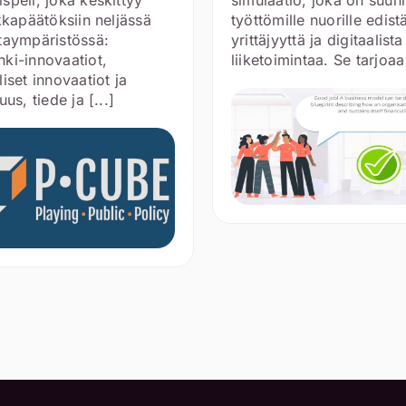
ikkapäätöksiin neljässä
työttömille nuorille edis
taympäristössä:
yrittäjyyttä ja digitaalista
ki-innovaatiot,
liiketoimintaa. Se tarjoaa 
liset innovaatiot ja
uus, tiede ja [...]