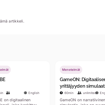
ämä artikkeli.
elmät
Menetelmät
BE
GameON: Digitaalise
yrittäjyyden simulaat
in
English
60min
unlimited
Eng
 on digitaalinen
GameON on narratiivine
speli, joka keskittyy
simulaatio, joka on suun