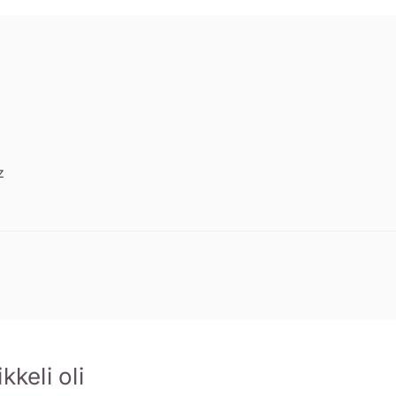
z
keli oli