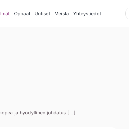
lmät
Oppaat
Uutiset
Meistä
Yhteystiedot
nopea ja hyödyllinen johdatus [...]