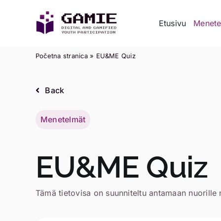
Skip
to
Etusivu
Menete
content
Početna stranica
»
EU&ME Quiz
Back
Menetelmät
EU&ME Quiz
Tämä tietovisa on suunniteltu antamaan nuorille 